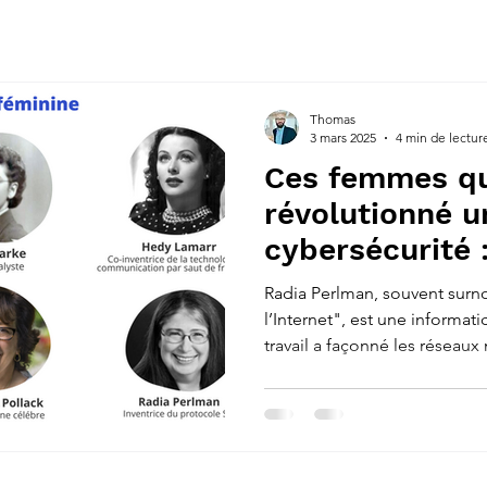
Thomas
3 mars 2025
4 min de lectur
Ces femmes qu
révolutionné u
cybersécurité 
incontournable
Radia Perlman, souvent sur
l’Internet", est une informat
travail a façonné les réseau