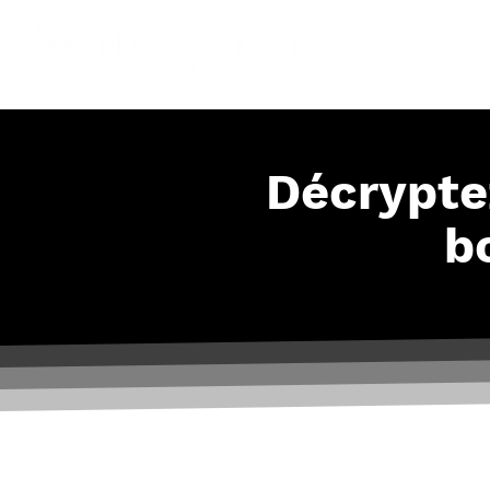
Décryptez
b