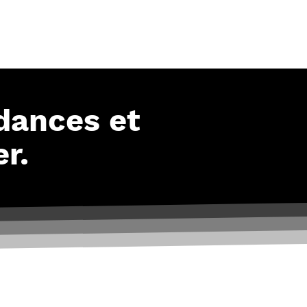
Contact
lité
ndances et
r.