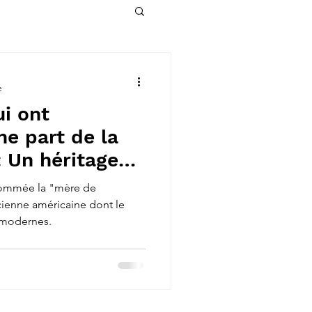
e
i ont
ne part de la
: Un héritage
 !
nommée la "mère de
icienne américaine dont le
x modernes.