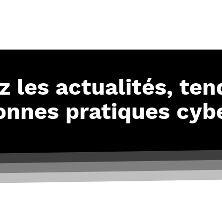
À propos
Nos expertises
Notre actua
 les actualités, te
onnes pratiques cybe