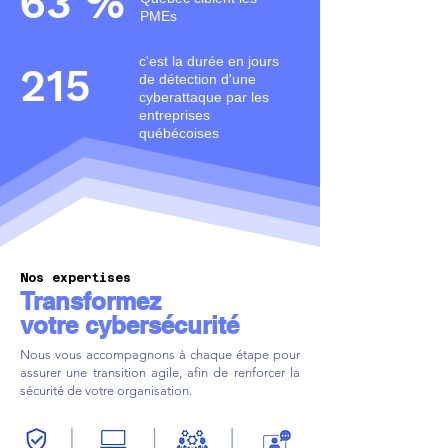
63 %
PMEs
c'est la durée en jours
215
de détection d'une
cyberattaque par les
entreprises
québécoises
Nos expertises
Transformez
votre cybersécurité
Nous vous accompagnons à chaque étape pour
assurer une transition agile, afin de renforcer la
sécurité de votre organisation.