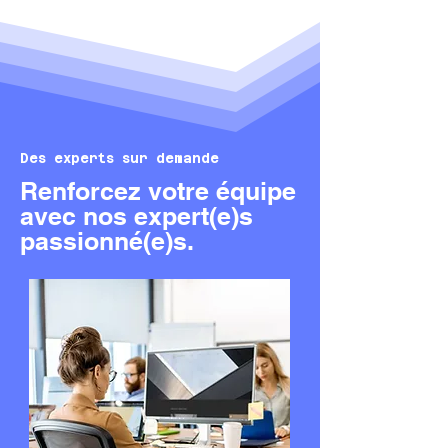
Des experts sur demande
Renforcez votre équipe
avec nos expert(e)s
passionné(e)s.