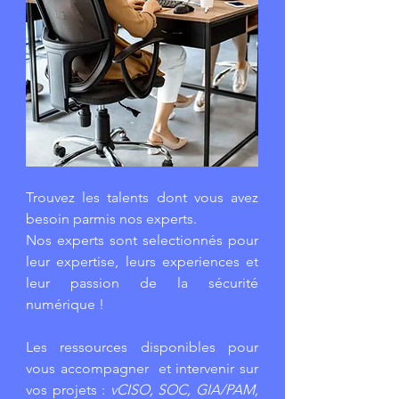
Trouvez les talents dont vous avez
besoin parmis nos experts.
Nos experts sont selectionnés pour
leur expertise, leurs experiences et
leur passion de la sécurité
numérique !​
Les ressources disponibles pour
vous accompagner et intervenir sur
vos projets :
vCISO, SOC, GIA/PAM,