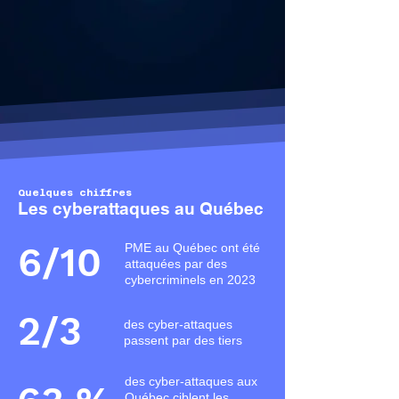
Quelques chiffres
Les cyberattaques au Québec
6/10
PME au Québec ont été
attaquées par des
cybercriminels en 2023
2/3
des cyber-attaques
passent par des tiers
des cyber-attaques aux
Québec ciblent les